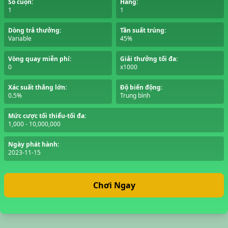
Số cuộn:
Hàng:
1
1
Dòng trả thưởng:
Tần suất trúng:
Variable
45%
Vòng quay miễn phí:
Giải thưởng tối đa:
0
x1000
Xác suất thắng lớn:
Độ biến động:
0.5%
Trung bình
Mức cược tối thiểu-tối đa:
1,000 - 10,000,000
Ngày phát hành:
2023-11-15
Chơi Ngay